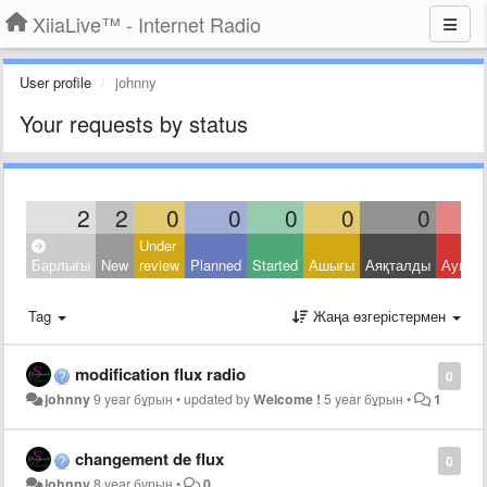
XiiaLive™ - Internet Radio
User profile
johnny
Your requests by status
2
2
0
0
0
0
0
Under
Барлығы
New
review
Planned
Started
Ашығы
Аяқталды
Ауытқ
Tag
Жаңа өзгерістермен
modification flux radio
0
johnny
9 year бұрын
•
updated by
Welcome !
5 year бұрын
•
1
changement de flux
0
johnny
8 year бұрын
•
0