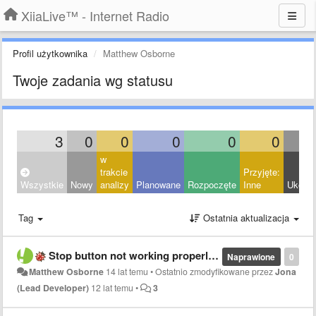
XiiaLive™ - Internet Radio
Profil użytkownika
Matthew Osborne
Twoje zadania wg statusu
3
0
0
0
0
0
w
trakcie
Przyjęte:
Wszystkie
Nowy
analizy
Planowane
Rozpoczęte
Inne
Ukońc
Tag
Ostatnia aktualizacja
Stop button not working properly on AAC+ streams
Naprawione
0
Matthew Osborne
14 lat temu
•
Ostatnio zmodyfikowane przez
Jona
(Lead Developer)
12 lat temu
•
3