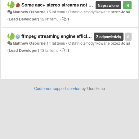
Some aac+ stereo streams not decoding properly
Naprawione
+6
Matthew Osborne
15 lat temu
•
Ostatnio zmodyfikowane przez
Jona
(Lead Developer)
12 lat temu
•
1
ffmpeg streaming engine efficiency
Z odpowiedzią
0
Matthew Osborne
14 lat temu
•
Ostatnio zmodyfikowane przez
Jona
(Lead Developer)
13 lat temu
•
1
Customer support service
by UserEcho