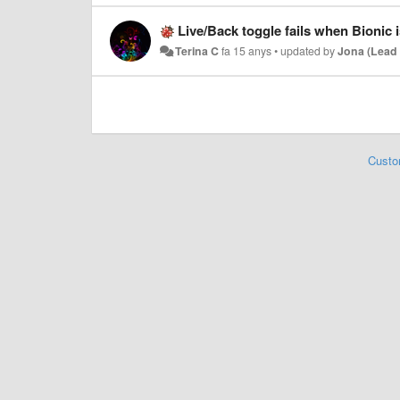
Live/Back toggle fails when Bionic 
Terina C
fa 15 anys
•
updated by
Jona (Lead
Custo