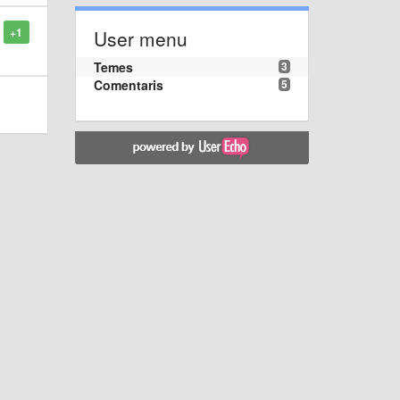
+1
User menu
Temes
3
Comentaris
5