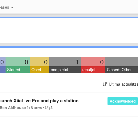
bases
0
0
0
1
0
Started
Obert
completat
rebutjat
Closed: Other
Última actualitz
nch XiiaLive Pro and play a station
Acknowledged
Ben Aldhouse
fa 8 anys
•
3