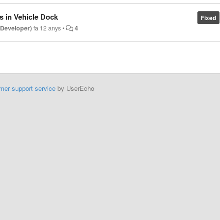
is in Vehicle Dock
Fixed
 Developer)
fa 12 anys
•
4
mer support service
by UserEcho