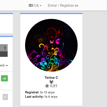
CA
Entrar / Registrar-se
1
ació
Terina C
+6
0,91
Registrat:
fa 15 anys
Last activity:
fa 6 anys
0