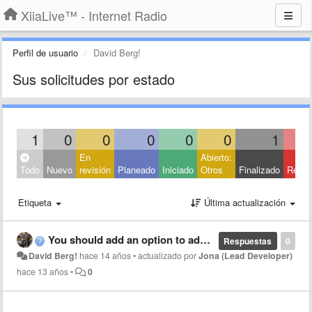
XiiaLive™ - Internet Radio
Perfil de usuario
David Berg!
Sus solicitudes por estado
1
0
0
0
0
0
1
En
Abierto:
Todo
Nuevo
revisión
Planeado
Iniciado
Otros
Finalizado
Rech
Etiqueta
Última actualización
You should add an option to add streams
Respuestas
0
David Berg!
hace 14 años
•
actualizado por
Jona (Lead Developer)
hace 13 años
•
0