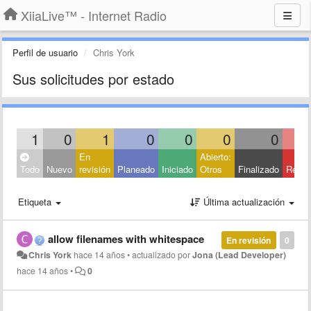
XiiaLive™ - Internet Radio
Perfil de usuario
Chris York
Sus solicitudes por estado
1
0
1
0
0
0
0
En
Abierto:
Todo
Nuevo
revisión
Planeado
Iniciado
Otros
Finalizado
Rech
Etiqueta
Última actualización
allow filenames with whitespace
En revisión
0
Chris York
hace 14 años
•
actualizado por
Jona (Lead Developer)
hace 14 años
•
0