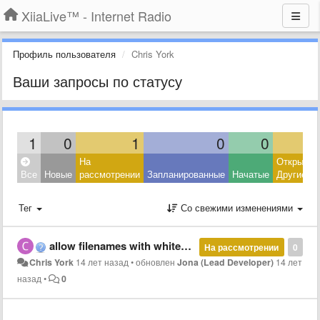
XiiaLive™ - Internet Radio
Профиль пользователя
Chris York
Ваши запросы по статусу
1
0
1
0
0
На
Открытые
Все
Новые
рассмотрении
Запланированные
Начатые
Другие
Тег
Со свежими изменениями
allow filenames with whitespace
На рассмотрении
0
Chris York
14 лет назад
•
обновлен
Jona (Lead Developer)
14 лет
назад
•
0