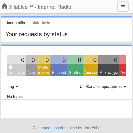
XiiaLive™ - Internet Radio
User profile
Nick Davis
Your requests by status
0
0
0
0
0
0
0
Under
Барлығы
New
review
Planned
Started
Ашығы
Аяқталды
Ауытқ
Tag
Жаңа өзгерістермен
No topics
Customer support service
by UserEcho