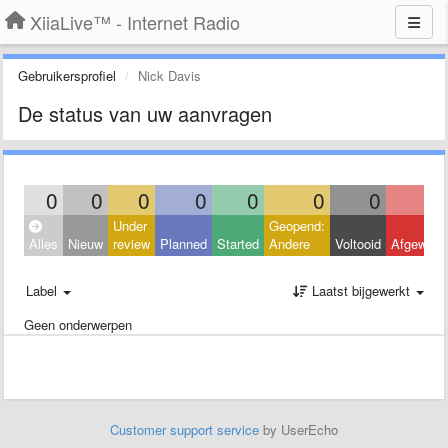
XiiaLive™ - Internet Radio
Gebruikersprofiel
Nick Davis
De status van uw aanvragen
0
0
0
0
0
0
0
Under
Geopend:
Alles
Nieuw
review
Planned
Started
Andere
Voltooid
Afgeweze
Label
Laatst bijgewerkt
Geen onderwerpen
Customer support service
by UserEcho