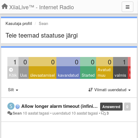
XiiaLive™ - Internet Radio
Kasutaja profiil
Sean
Teie teemad staatuse järgi
1
0
0
0
0
0
1
Avatud:
taga
Kõik
Uus
ülevaatamisel
kavandatud
Started
muu
valmis
lüka
Silt
Viimati uuendatud
Allow longer alarm timeout (infinite?)
Answered
0
Sean
10 aastat tagasi
•
uuendatud
10 aastat tagasi
•
3