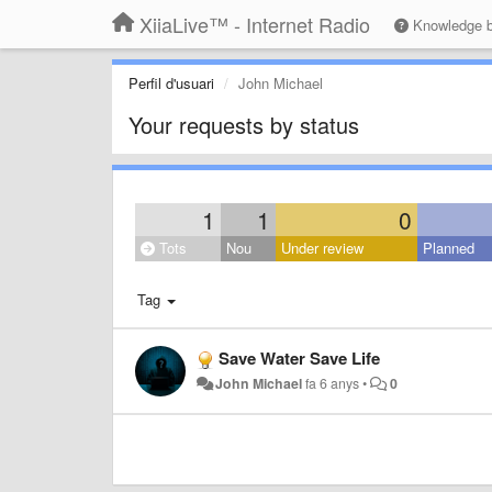
XiiaLive™ - Internet Radio
Knowledge 
Perfil d'usuari
John Michael
Your requests by status
1
1
0
Tots
Nou
Under review
Planned
Tag
Save Water Save Life
John Michael
fa 6 anys
•
0