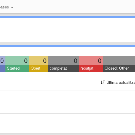
bases
0
0
0
0
0
Started
Obert
completat
rebutjat
Closed: Other
Última actualitz