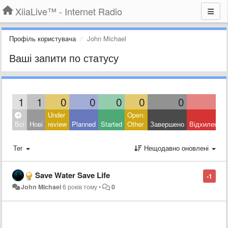
XiiaLive™ - Internet Radio
Профіль користувача
John Michael
Ваші запити по статусу
1
1
0
0
0
0
0
0
Under
Open:
Всі
Нові
review
Planned
Started
Other
Завершено
Відхилено
Тег
Нещодавно оновлені
Save Water Save Life
-1
John Michael
6 років тому
•
0