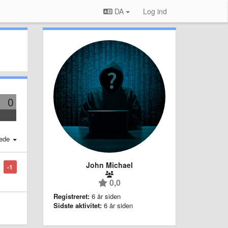
DA
Log ind
0
ede
John Michael
-1
0,0
Registreret:
6 år siden
Sidste aktivitet:
6 år siden