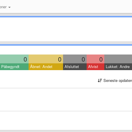
oner
0
0
0
0
Påbegyndt
Åbnet: Andet
Afsluttet
Afvist
Lukket: Andre
Seneste opdater