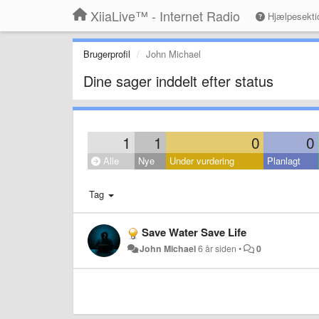
XiiaLive™ - Internet Radio
Hjælpesekti
Brugerprofil
John Michael
Dine sager inddelt efter status
1
1
0
0
Alle
Nye
Under vurdering
Planlagt
Tag
Save Water Save Life
John Michael
6 år siden
•
0