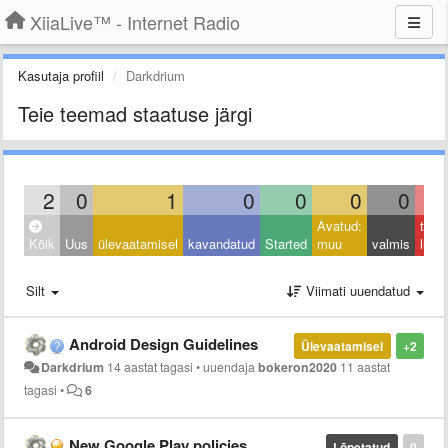
XiiaLive™ - Internet Radio
Kasutaja profiil
Darkdrium
Teie teemad staatuse järgi
2
0
1
0
0
0
0
Avatud:
taga
Kõik
Uus
ülevaatamisel
kavandatud
Started
muu
valmis
lüka
Silt
Viimati uuendatud
Android Design Guidelines
Ülevaatamisel
+2
Darkdrium
14 aastat tagasi
•
uuendaja
bokeron2020
11 aastat
tagasi
•
6
New Google Play policies
Lõpetatud
0