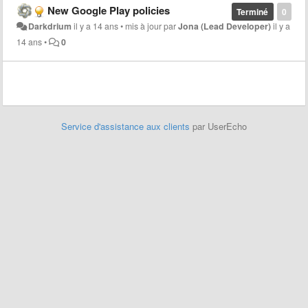
New Google Play policies
Terminé
0
Darkdrium
il y a 14 ans
•
mis à jour par
Jona (Lead Developer)
il y a
14 ans
•
0
Service d'assistance aux clients
par UserEcho