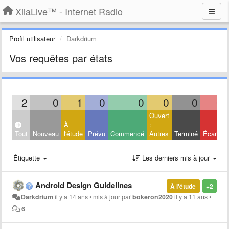
XiiaLive™ - Internet Radio
Profil utilisateur
Darkdrium
Vos requêtes par états
2
0
1
0
0
0
0
0
Ouvert
À
:
Tout
Nouveau
l'étude
Prévu
Commencé
Autres
Terminé
Écarté
Étiquette
Les derniers mis à jour
Android Design Guidelines
À l'étude
+2
Darkdrium
il y a 14 ans
•
mis à jour par
bokeron2020
il y a 11 ans
•
6